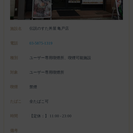
伝説のすた丼屋 亀戸店
施設名
電話
03-5875-1319
種別
ユーザー専用喫煙所、喫煙可能施設
対象
ユーザー専用喫煙所
喫煙
禁煙
たばこ
全たばこ可
時間
【定休：】 11:00 - 23:00
備考