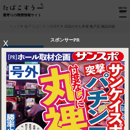
MENU
OPEN
最寄りの喫煙情報サイト
トップ
亀戸 たばこすう喫煙所
伝説のすた丼屋 亀戸店 施設詳細
スポンサーPR
X
▶ ルートを見る
亀戸 たばこすう喫煙所│伝説のすた丼屋 亀戸店