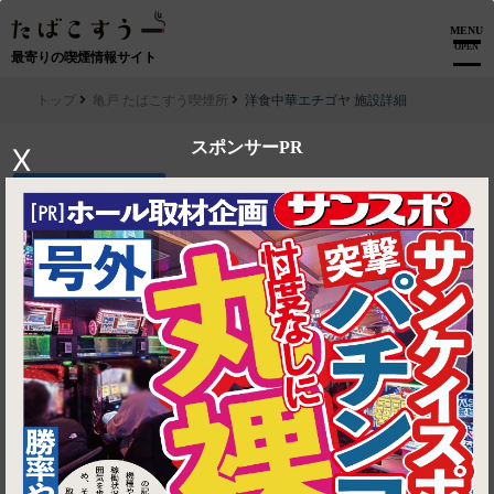
MENU
OPEN
最寄りの喫煙情報サイト
トップ
亀戸 たばこすう喫煙所
洋食中華エチゴヤ 施設詳細
スポンサーPR
X
▶ ルートを見る
亀戸 たばこすう喫煙所│洋食中華エチゴヤ