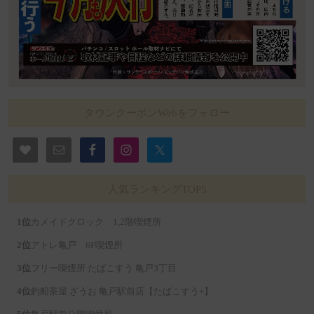
タウンクーポンWebをフォロー
人気ランキングTOP5
カメイドクロック 1,2階喫煙所
アトレ亀戸 6F喫煙所
フリー喫煙所 たばこすう 亀戸3丁目
釣船茶屋 ざうお 亀戸駅前店【たばこすう+】