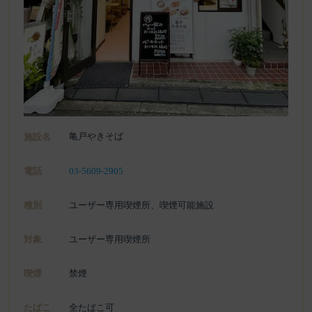
亀戸やきそば
施設名
電話
03-5609-2905
種別
ユーザー専用喫煙所、喫煙可能施設
対象
ユーザー専用喫煙所
喫煙
禁煙
たばこ
全たばこ可