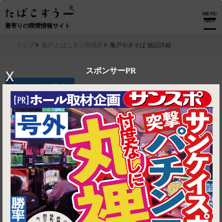
MENU
OPEN
最寄りの喫煙情報サイト
トップ
亀戸 たばこすう喫煙所
亀戸やきそば 施設詳細
スポンサーPR
X
▶ ルートを見る
亀戸 たばこすう喫煙所│亀戸やきそば