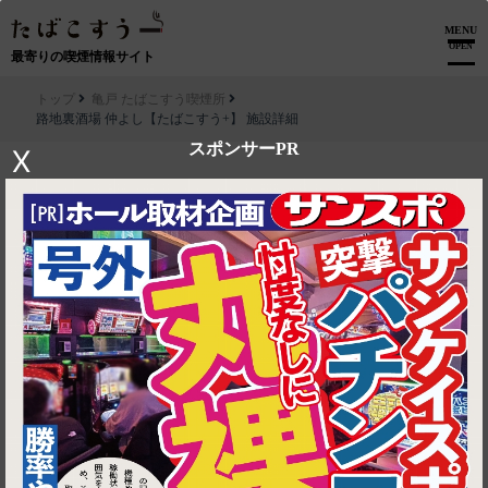
MENU
OPEN
最寄りの喫煙情報サイト
トップ
亀戸 たばこすう喫煙所
路地裏酒場 仲よし【たばこすう+】 施設詳細
スポンサーPR
X
▶ ルートを見る
亀戸 たばこすう喫煙所│路地裏酒場 仲よし【たばこすう+】