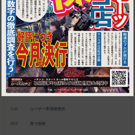
1
東京都江東区亀戸5-20-22
みなや
施設名
電話
種別
ユーザー専用喫煙所、喫煙可能施設
対象
ユーザー専用喫煙所
喫煙
席で喫煙