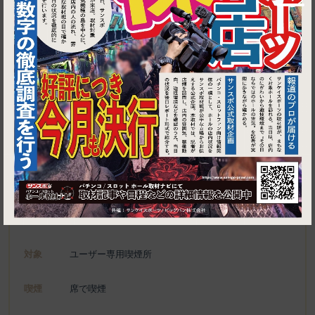
1
東京都江東区亀戸6-62-8
中華料理 香園
施設名
電話
種別
ユーザー専用喫煙所、喫煙可能施設
対象
ユーザー専用喫煙所
喫煙
席で喫煙