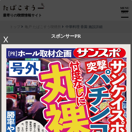
MENU
OPEN
最寄りの喫煙情報サイト
トップ
亀戸 たばこすう喫煙所
中華料理 香園 施設詳細
スポンサーPR
X
▶ ルートを見る
亀戸 たばこすう喫煙所│中華料理 香園