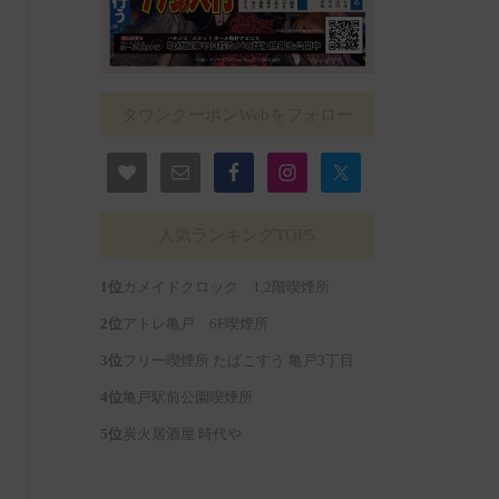
タウンクーポンWebをフォロー
人気ランキングTOP5
カメイドクロック 1,2階喫煙所
アトレ亀戸 6F喫煙所
フリー喫煙所 たばこすう 亀戸3丁目
亀戸駅前公園喫煙所
炭火居酒屋 時代や