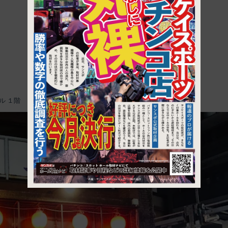
1
ル １階