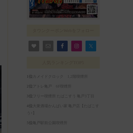
タウンクーポンWebをフォロー
人気ランキングTOP5
カメイドクロック 1,2階喫煙所
アトレ亀戸 6F喫煙所
フリー喫煙所 たばこすう 亀戸3丁目
大衆酒場かんぱい家 亀戸店【たばこす
う+】
亀戸駅前公園喫煙所