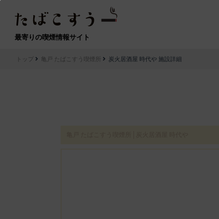
最寄りの喫煙情報サイト
トップ
亀戸 たばこすう喫煙所
炭火居酒屋 時代や 施設詳細
亀戸 たばこすう喫煙所│炭火居酒屋 時代や