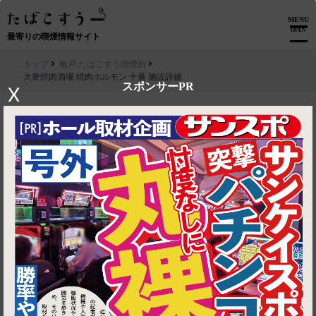
MENU
OPEN
最寄りの喫煙情報サイト
トップ
亀戸 たばこすう喫煙所
大衆焼肉酒場 焼肉ホルモン 十番 施設詳細
スポンサーPR
X
▶ ルートを見る
亀戸 たばこすう喫煙所│大衆焼肉酒場 焼肉ホルモン 十番