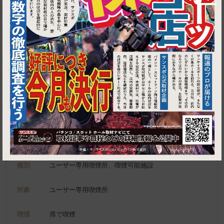
1
東京都江東区亀戸6‐58‐2 3F
大衆焼肉酒場 焼肉ホルモン 十番
施設名
電話
070-8425-3415
種別
ユーザー専用喫煙所、喫煙可能施設
対象
ユーザー専用喫煙所
喫煙
席で喫煙