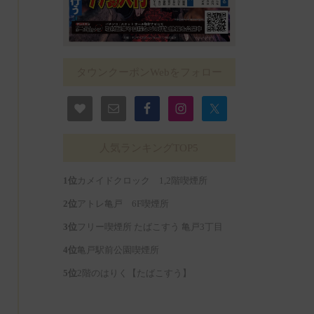
タウンクーポンWebをフォロー
人気ランキングTOP5
カメイドクロック 1,2階喫煙所
アトレ亀戸 6F喫煙所
フリー喫煙所 たばこすう 亀戸3丁目
亀戸駅前公園喫煙所
2階のはりく【たばこすう】