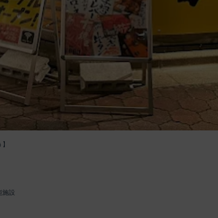
う】
能施設