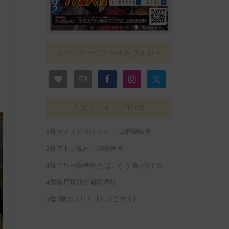
タウンクーポンWebをフォロー
人気ランキングTOP5
カメイドクロック 1,2階喫煙所
アトレ亀戸 6F喫煙所
フリー喫煙所 たばこすう 亀戸3丁目
亀戸駅前公園喫煙所
2階のはりく【たばこすう】