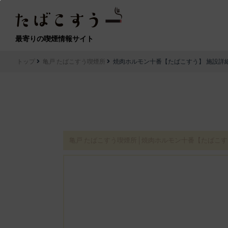
最寄りの喫煙情報サイト
トップ
亀戸 たばこすう喫煙所
焼肉ホルモン十番【たばこすう】 施設詳
亀戸 たばこすう喫煙所│焼肉ホルモン十番【たばこ