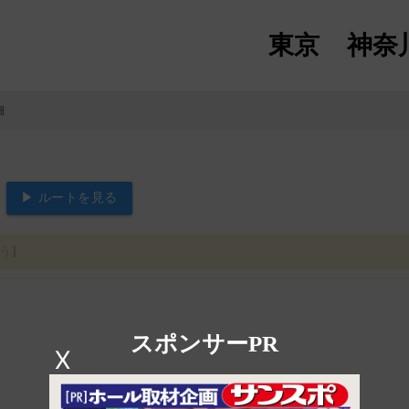
東京
神奈
細
▶ ルートを見る
すう】
スポンサーPR
X