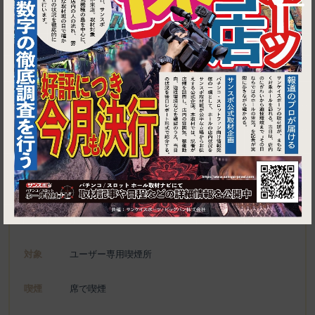
1
東京都江東区亀戸2-26-5 亀戸第２ミハマビル 202
バーアタオカ
施設名
電話
070-8380-5563
種別
ユーザー専用喫煙所、喫煙可能施設
対象
ユーザー専用喫煙所
喫煙
席で喫煙