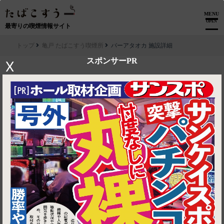
MENU
OPEN
最寄りの喫煙情報サイト
トップ
亀戸 たばこすう喫煙所
バーアタオカ 施設詳細
スポンサーPR
X
▶ ルートを見る
亀戸 たばこすう喫煙所│バーアタオカ