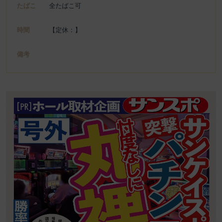
たばこ
全たばこ可
時間
【定休：】
備考