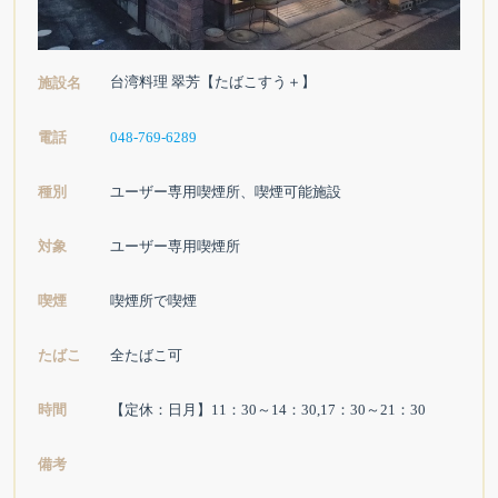
台湾料理 翠芳【たばこすう＋】
施設名
電話
048-769-6289
種別
ユーザー専用喫煙所、喫煙可能施設
対象
ユーザー専用喫煙所
喫煙
喫煙所で喫煙
たばこ
全たばこ可
時間
【定休：日月】11：30～14：30,17：30～21：30
備考