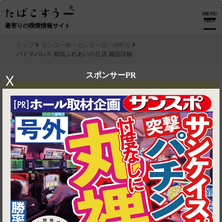
MENU
OPEN
最寄りの喫煙情報サイト
トップ
センター南・センター北・仲町台
パドマパレス 都筑ふれあいの丘店 施設詳細
スポンサーPR
X
この画面を
お店のスタッフにご提示ください
パドマパレス 都筑ふれあいの丘店
1ドリンクサービス
利用条件
他券併用不可
※予告なく変更になる場合がございます。
有効期限
2026-08-15