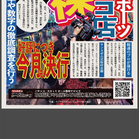
▶ ルートを見る
1
センター南・センター北・仲町台│パドマパレス 都筑ふれあいの丘
店