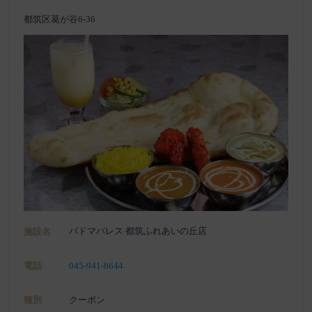
都筑区葛が谷6-36
パドマパレス 都筑ふれあいの丘店
施設名
電話
045-941-8644
種別
クーポン