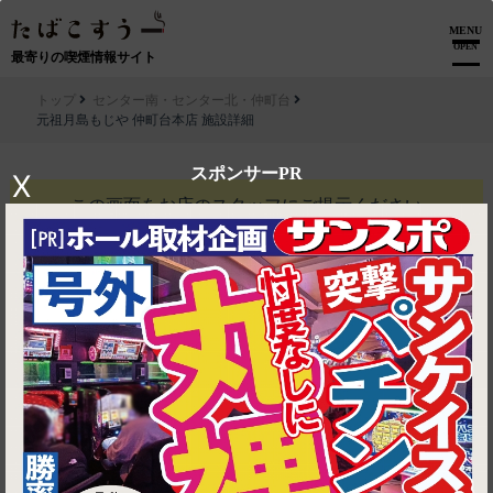
MENU
OPEN
最寄りの喫煙情報サイト
トップ
センター南・センター北・仲町台
元祖月島もじや 仲町台本店 施設詳細
スポンサーPR
X
この画面を
お店のスタッフにご提示ください
元祖月島もじや 仲町台本店
1ドリンクサービス
利用条件
他券併用不可
※予告なく変更になる場合がございます。
有効期限
2026-08-13