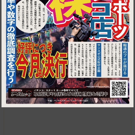
▶ ルートを見る
1
センター南・センター北・仲町台│元祖月島もじや 仲町台本店