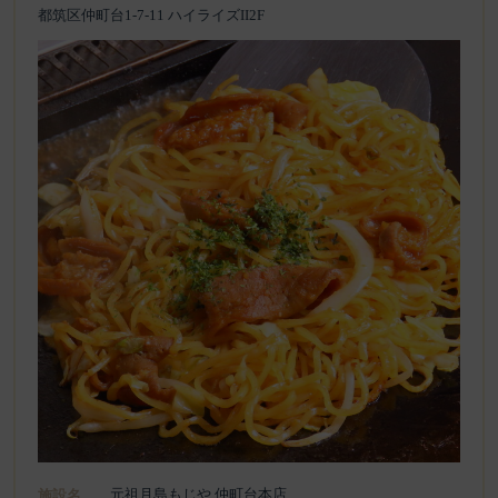
都筑区仲町台1-7-11 ハイライズII2F
元祖月島もじや 仲町台本店
施設名