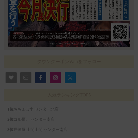
タウンクーポンWebをフォロー
人気ランキングTOP5
おちょぼ串 センター北店
ゴル麺。 センター南店
居酒屋 土間土間 センター南店