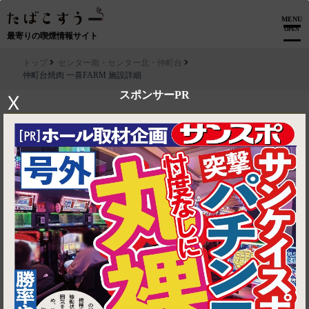
MENU
OPEN
最寄りの喫煙情報サイト
トップ
センター南・センター北・仲町台
仲町台焼肉 一喜FARM 施設詳細
スポンサーPR
X
この画面を
お店のスタッフにご提示ください
仲町台焼肉 一喜FARM
黒毛和牛ユッケ 500円
ワンドリンクサービス
利用条件
他券併用不可
※予告なく変更になる場合がございます。
有効期限
2026-08-13