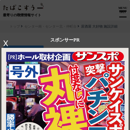
MENU
OPEN
最寄りの喫煙情報サイト
トップ
センター南・センター北・仲町台
居酒屋 大好物 施設詳細
スポンサーPR
X
▶ ルートを見る
センター南・センター北・仲町台│居酒屋 大好物