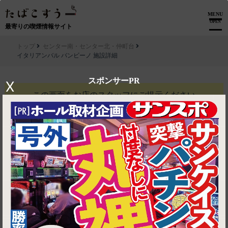
MENU
OPEN
最寄りの喫煙情報サイト
トップ
センター南・センター北・仲町台
イタリアンバル バンビーノ 施設詳細
スポンサーPR
X
この画面を
お店のスタッフにご提示ください
イタリアンバル バンビーノ
ティラミス1個サービス
利用条件
他券併用不可, お食事の方
※予告なく変更になる場合がございます。
有効期限
2026-08-14