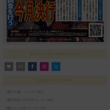
タウンクーポンWebをフォロー
人気ランキングTOP5
ゴル麺。 センター南店
居酒屋 土間土間 センター南店
おちょぼ串 センター北店