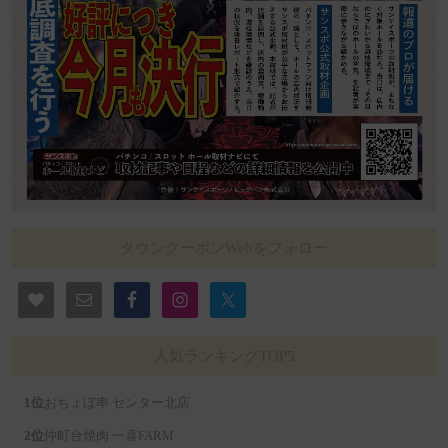
タウンクーポンWebをフォロー
人気ランキングTOP5
おちょぼ串 センター北店
仲町台焼肉 一喜FARM