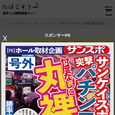
MENU
OPEN
最寄りの喫煙情報サイト
トップ
センター南・センター北・仲町台
ラーメン北郎 施設詳細
スポンサーPR
X
この画面を
お店のスタッフにご提示ください
ラーメン北郎
とろたま1個無料
利用条件
他券併用不可麺類ご注文の方に限る
※予告なく変更になる場合がござい
ます。
有効期限
2026-08-13