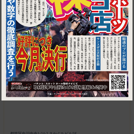
▶ ルートを見る
1
センター南・センター北・仲町台│ラーメン北郎
都筑区中川中央1-24-2 さかぐちビル5F