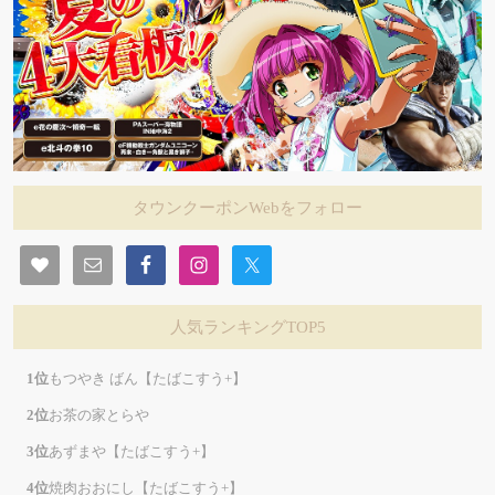
タウンクーポンWebをフォロー
人気ランキングTOP5
もつやき ばん【たばこすう+】
お茶の家とらや
あずまや【たばこすう+】
焼肉おおにし【たばこすう+】