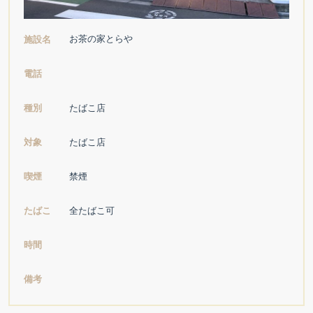
お茶の家とらや
施設名
電話
種別
たばこ店
対象
たばこ店
喫煙
禁煙
たばこ
全たばこ可
時間
備考