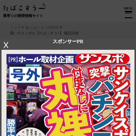
MENU
OPEN
最寄りの喫煙情報サイト
トップ
蕨 たばこすう喫煙所
陽ハマタノボル【たばこすう+】 施設詳細
スポンサーPR
X
▶ ルートを見る
蕨 たばこすう喫煙所│陽ハマタノボル【たばこすう+】