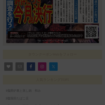
タウンクーポンWebをフォロー
人気ランキングTOP5
囲炉裏と蒸し鍋 和み
堀田たばこ店