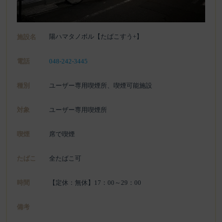
陽ハマタノボル【たばこすう+】
施設名
電話
048-242-3445
種別
ユーザー専用喫煙所、喫煙可能施設
対象
ユーザー専用喫煙所
喫煙
席で喫煙
たばこ
全たばこ可
時間
【定休：無休】17：00～29：00
備考