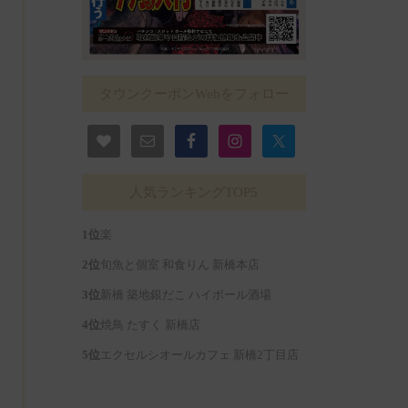
タウンクーポンWebをフォロー
人気ランキングTOP5
楽
旬魚と個室 和食りん 新橋本店
新橋 築地銀だこ ハイボール酒場
焼鳥 たすく 新橋店
エクセルシオールカフェ 新橋2丁目店