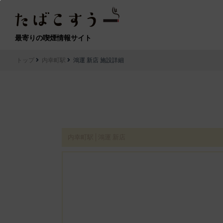
最寄りの喫煙情報サイト
トップ
内幸町駅
鴻運 新店 施設詳細
内幸町駅│鴻運 新店