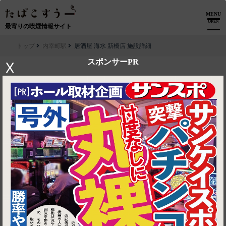
MENU
OPEN
最寄りの喫煙情報サイト
トップ
内幸町駅
居酒屋 海水 新橋店 施設詳細
スポンサーPR
X
▶ ルートを見る
内幸町駅│居酒屋 海水 新橋店