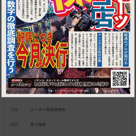
1
東京都港区新橋2-8-16 石田ビル 1F
居酒屋 海水 新橋店
施設名
電話
050-5600-7847
種別
ユーザー専用喫煙所、喫煙可能施設
対象
ユーザー専用喫煙所
喫煙
席で喫煙