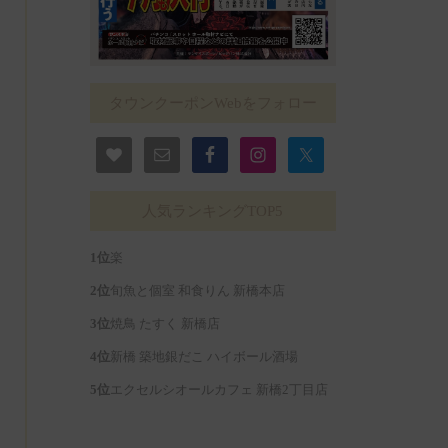
タウンクーポンWebをフォロー
人気ランキングTOP5
楽
旬魚と個室 和食りん 新橋本店
焼鳥 たすく 新橋店
新橋 築地銀だこ ハイボール酒場
エクセルシオールカフェ 新橋2丁目店