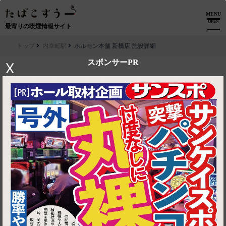
MENU
OPEN
最寄りの喫煙情報サイト
トップ
内幸町駅
ホルモン本舗 新橋店 施設詳細
スポンサーPR
X
▶ ルートを見る
内幸町駅│ホルモン本舗 新橋店