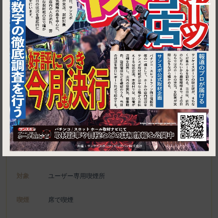
1
東京都港区新橋2-8-2 ＴＭビル ２Ｆ
ホルモン本舗 新橋店
施設名
電話
050-5592-9331
種別
ユーザー専用喫煙所、喫煙可能施設
対象
ユーザー専用喫煙所
喫煙
席で喫煙