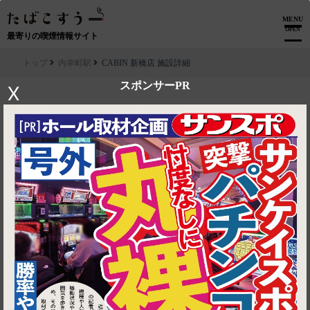
MENU
OPEN
最寄りの喫煙情報サイト
トップ
内幸町駅
CABIN 新橋店 施設詳細
スポンサーPR
X
▶ ルートを見る
内幸町駅│CABIN 新橋店