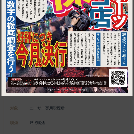
1
東京都港区新橋2-3-6 中沢建物新橋ビル 1F
CABIN 新橋店
施設名
電話
03-3581-0868
種別
ユーザー専用喫煙所、喫煙可能施設
対象
ユーザー専用喫煙所
喫煙
席で喫煙