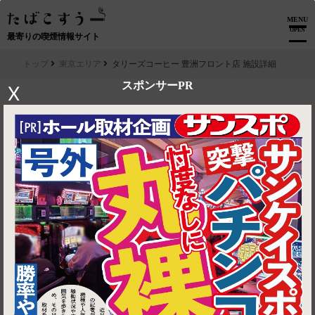
MENU
OPEN
最寄りの喫煙情報サイト
トップ
東京エリア
タリーズコーヒー 豊洲フロント店 施設詳細
スポンサーPR
X
▶ ルートを見る
東京エリア│タリーズコーヒー 豊洲フロント店