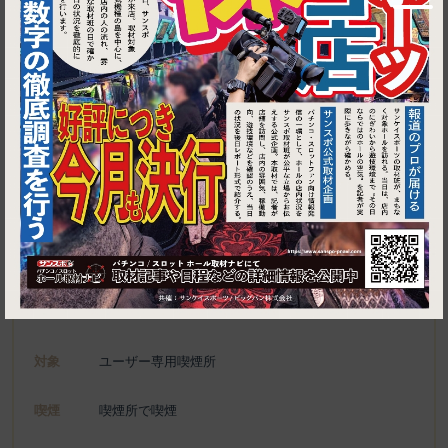
1
東京都江東区豊洲3-2-20 豊洲フロント 1F
タリーズコーヒー 豊洲フロント店
施設名
電話
03-6219-5658
種別
ユーザー専用喫煙所、喫煙可能施設
対象
ユーザー専用喫煙所
喫煙
喫煙所で喫煙