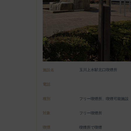
玉川上水駅北口喫煙所
施設名
電話
種別
フリー喫煙所、喫煙可能施設
対象
フリー喫煙所
喫煙
喫煙所で喫煙