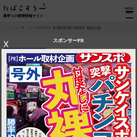
MENU
OPEN
最寄りの喫煙情報サイト
トップ
フリー喫煙所
信濃町駅南口喫煙所 施設詳細
スポンサーPR
X
▶ ルートを見る
フリー喫煙所│信濃町駅南口喫煙所