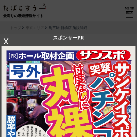
MENU
OPEN
最寄りの喫煙情報サイト
トップ
東京エリア
鳥三昧 新橋店 施設詳細
スポンサーPR
X
▶ ルートを見る
東京エリア│鳥三昧 新橋店