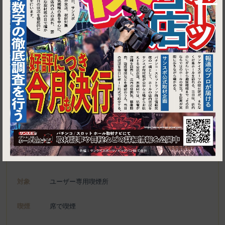
1
東京都港区新橋3-23-1 Box'R shinbashiビル 1F
鳥三昧 新橋店
施設名
電話
050-5890-5324
種別
ユーザー専用喫煙所、喫煙可能施設
対象
ユーザー専用喫煙所
喫煙
席で喫煙