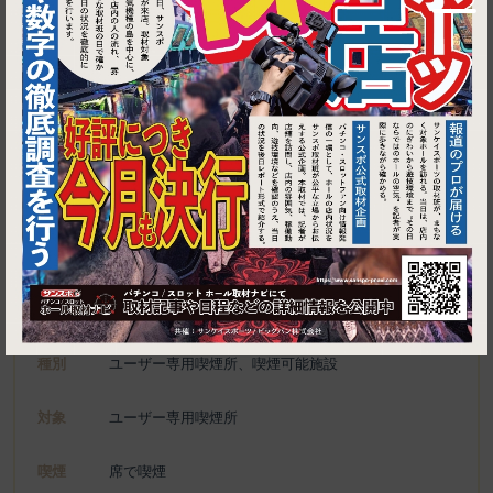
1
東京都港区新橋4-19-1
魚と日本酒&炭火焼鳥 新橋商店 総本店
施設名
電話
050-5600-3896
種別
ユーザー専用喫煙所、喫煙可能施設
対象
ユーザー専用喫煙所
喫煙
席で喫煙