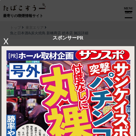
MENU
OPEN
最寄りの喫煙情報サイト
トップ
東京エリア
魚と日本酒&炭火焼鳥 新橋商店 総本店 施設詳細
スポンサーPR
X
▶ ルートを見る
東京エリア│魚と日本酒&炭火焼鳥 新橋商店 総本店