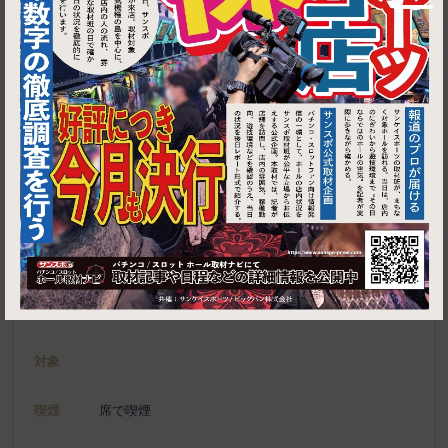
1
東京都港区東新橋1-5-2 汐留シティセンタービル ２Ｆ
立呑み とんかつ まるや 汐留店
施設名
電話
03-6280-6651
種別
対象
喫煙
席で喫煙