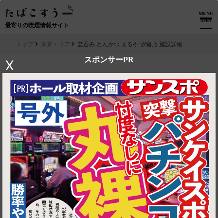
MENU
OPEN
最寄りの喫煙情報サイト
トップ
東京エリア
立呑み とんかつ まるや 汐留店 施設詳細
スポンサーPR
X
▶ ルートを見る
東京エリア│立呑み とんかつ まるや 汐留店