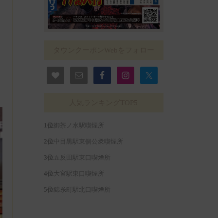
タウンクーポンWebをフォロー
人気ランキングTOP5
御茶ノ水駅喫煙所
中目黒駅東側公衆喫煙所
五反田駅東口喫煙所
大宮駅東口喫煙所
錦糸町駅北口喫煙所