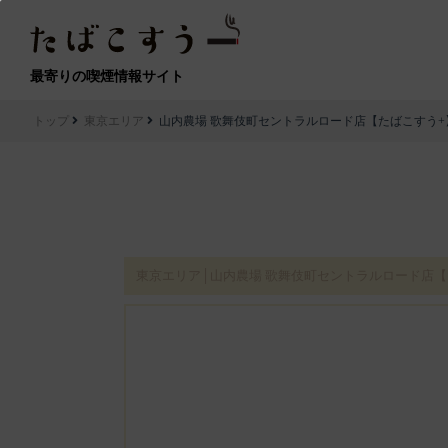
最寄りの喫煙情報サイト
トップ
東京エリア
山内農場 歌舞伎町セントラルロード店【たばこすう+
東京エリア│山内農場 歌舞伎町セントラルロード店【