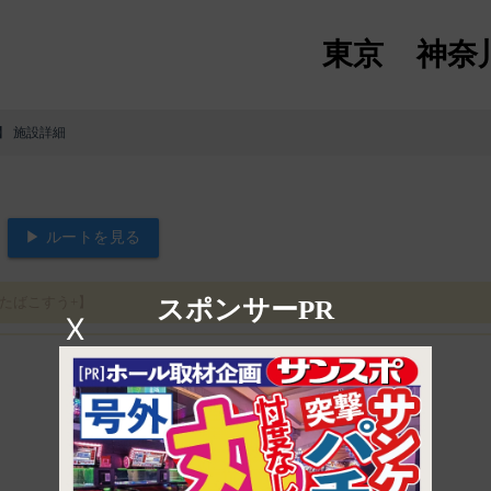
東京
神奈
】 施設詳細
▶ ルートを見る
たばこすう+】
スポンサーPR
X