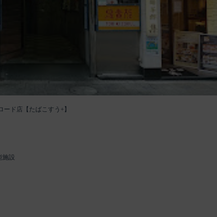
ロード店【たばこすう+】
能施設