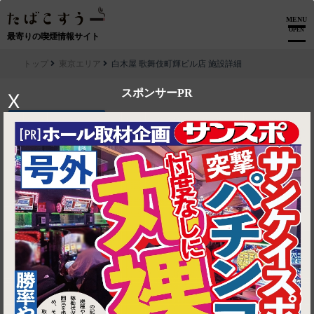
MENU
OPEN
最寄りの喫煙情報サイト
トップ
東京エリア
白木屋 歌舞伎町輝ビル店 施設詳細
スポンサーPR
X
▶ ルートを見る
東京エリア│白木屋 歌舞伎町輝ビル店