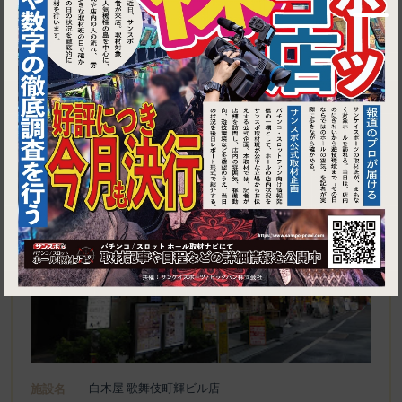
1
東京都新宿区歌舞伎町1-15-3歌舞伎町輝ビル 5階
白木屋 歌舞伎町輝ビル店
施設名