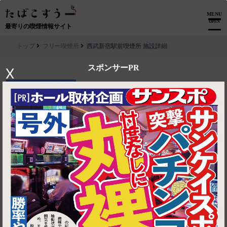
MENU
OPEN
最寄りの喫煙情報サイト
トップ
フリー喫煙所
西武新宿駅前喫煙所 施設詳細
スポンサーPR
X
▶ ルートを見る
フリー喫煙所│西武新宿駅前喫煙所