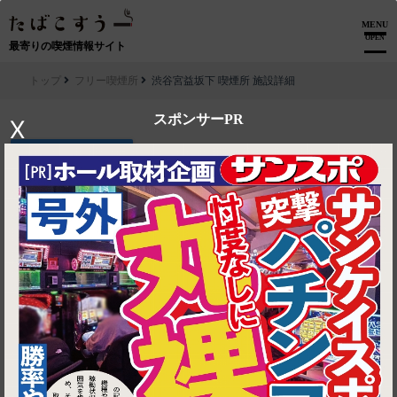
MENU
OPEN
最寄りの喫煙情報サイト
トップ
フリー喫煙所
渋谷宮益坂下 喫煙所 施設詳細
スポンサーPR
X
▶ ルートを見る
フリー喫煙所│渋谷宮益坂下 喫煙所