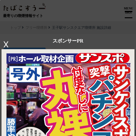
MENU
OPEN
最寄りの喫煙情報サイト
トップ
フリー喫煙所
王子駅サンスクエア喫煙所 施設詳細
スポンサーPR
X
▶ ルートを見る
フリー喫煙所│王子駅サンスクエア喫煙所