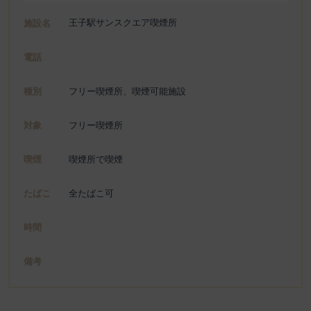
王子駅サンスクエア喫煙所
施設名
電話
種別
フリー喫煙所、喫煙可能施設
対象
フリー喫煙所
喫煙
喫煙所で喫煙
たばこ
全たばこ可
時間
備考