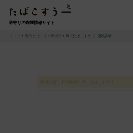
最寄りの喫煙情報サイト
トップ
青梅 たばこすう喫煙所
絆【たばこすう+】 施設詳細
青梅 たばこすう喫煙所│絆【たばこすう+】