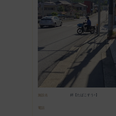
絆【たばこすう+】
施設名
電話