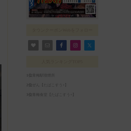
タウンクーポンWebをフォロー
人気ランキングTOP5
青梅駅喫煙所
ぜん【たばこすう+】
青梅食堂【たばこすう+】