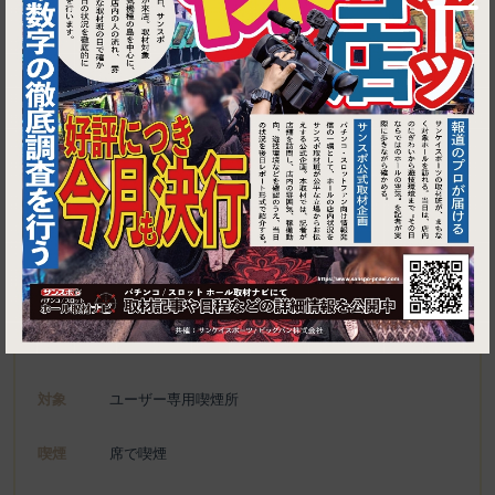
1
東京都千代田区丸の内1-6-3 丸ノ内ホテル 7F
ル・コネスール 丸ノ内ホテル店
施設名
電話
03-3215-5555
種別
ユーザー専用喫煙所、喫煙可能施設
対象
ユーザー専用喫煙所
喫煙
席で喫煙