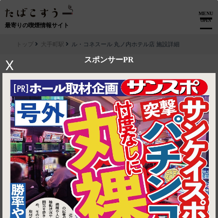
MENU
OPEN
最寄りの喫煙情報サイト
トップ
大手町駅
ル・コネスール 丸ノ内ホテル店 施設詳細
スポンサーPR
X
▶ ルートを見る
大手町駅│ル・コネスール 丸ノ内ホテル店