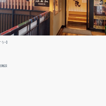
すう+】
能施設