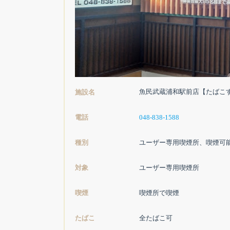
魚民武蔵浦和駅前店【たばこ
施設名
電話
048-838-1588
種別
ユーザー専用喫煙所、喫煙可
対象
ユーザー専用喫煙所
喫煙
喫煙所で喫煙
たばこ
全たばこ可