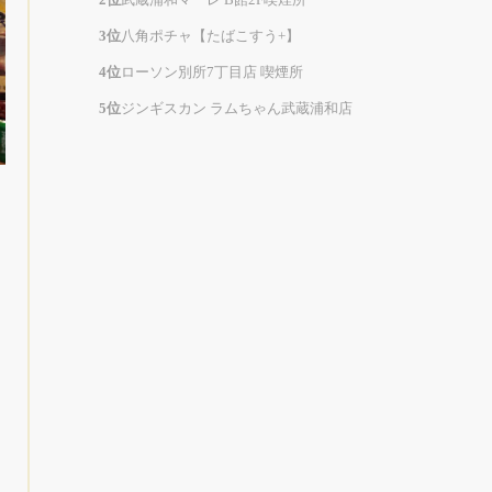
八角ポチャ【たばこすう+】
ローソン別所7丁目店 喫煙所
ジンギスカン ラムちゃん武蔵浦和店