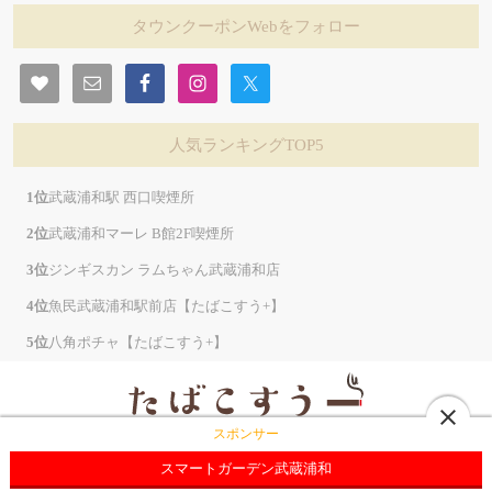
タウンクーポンWebをフォロー
人気ランキングTOP5
武蔵浦和駅 西口喫煙所
武蔵浦和マーレ B館2F喫煙所
ジンギスカン ラムちゃん武蔵浦和店
魚民武蔵浦和駅前店【たばこすう+】
八角ポチャ【たばこすう+】
close
スポンサー
最寄りの喫煙情報サイト
会社概要
お問合わせ
掲載店様向け
スマートガーデン武蔵浦和