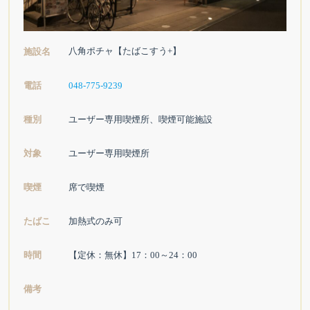
八角ポチャ【たばこすう+】
施設名
電話
048-775-9239
種別
ユーザー専用喫煙所、喫煙可能施設
対象
ユーザー専用喫煙所
喫煙
席で喫煙
たばこ
加熱式のみ可
時間
【定休：無休】17：00～24：00
備考