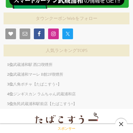
タウンクーポンWebをフォロー
人気ランキングTOP5
武蔵浦和駅 西口喫煙所
武蔵浦和マーレ B館2F喫煙所
八角ポチャ【たばこすう+】
ジンギスカン ラムちゃん武蔵浦和店
魚民武蔵浦和駅前店【たばこすう+】
close
スポンサー
最寄りの喫煙情報サイト