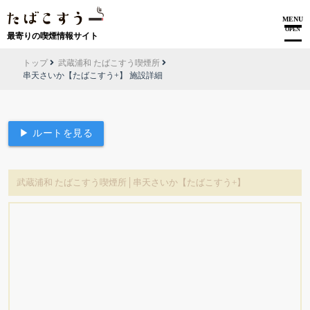
MENU
OPEN
最寄りの喫煙情報サイト
トップ
武蔵浦和 たばこすう喫煙所
串天さいか【たばこすう+】 施設詳細
▶ ルートを見る
武蔵浦和 たばこすう喫煙所│串天さいか【たばこすう+】