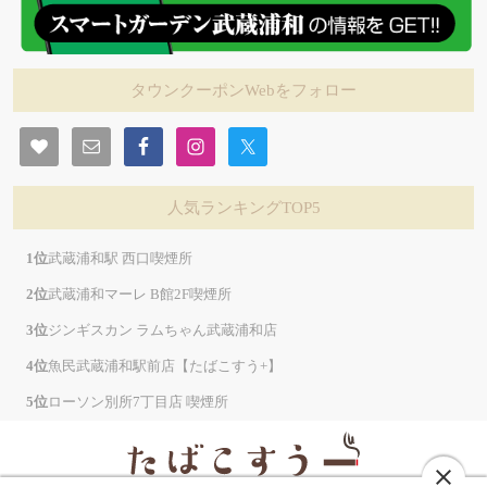
タウンクーポンWebをフォロー
人気ランキングTOP5
武蔵浦和駅 西口喫煙所
武蔵浦和マーレ B館2F喫煙所
ジンギスカン ラムちゃん武蔵浦和店
魚民武蔵浦和駅前店【たばこすう+】
ローソン別所7丁目店 喫煙所
close