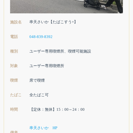
串天さいか【たばこすう+】
施設名
電話
048-839-8392
種別
ユーザー専用喫煙所、喫煙可能施設
対象
ユーザー専用喫煙所
喫煙
席で喫煙
たばこ
全たばこ可
時間
【定休：無休】15：00～24：00
串天さいか HP
備考