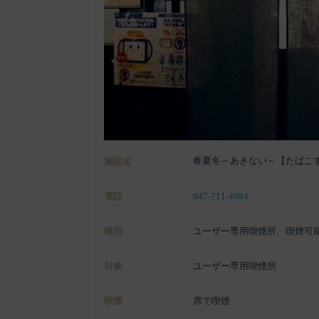
春夏冬～あきない～【たばこ
施設名
電話
047-711-4984
種別
ユーザー専用喫煙所、喫煙可
対象
ユーザー専用喫煙所
喫煙
席で喫煙