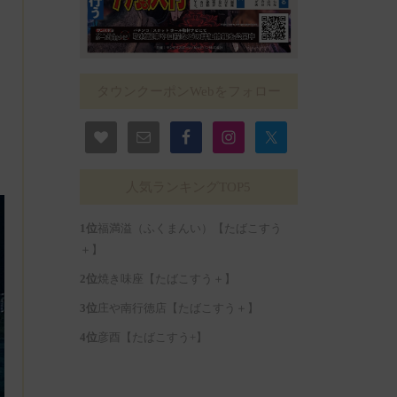
タウンクーポンWebをフォロー
人気ランキングTOP5
福満溢（ふくまんい）【たばこすう
＋】
焼き味座【たばこすう＋】
庄や南行徳店【たばこすう＋】
彦酉【たばこすう+】