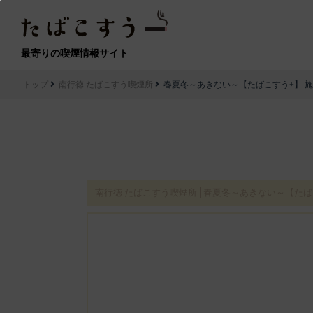
最寄りの喫煙情報サイト
トップ
南行徳 たばこすう喫煙所
春夏冬～あきない～【たばこすう+】 
南行徳 たばこすう喫煙所│春夏冬～あきない～【たば