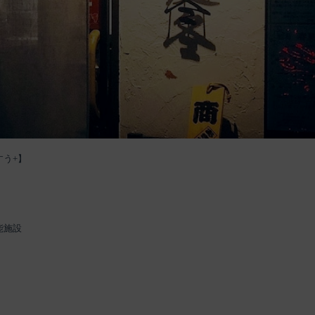
すう+】
能施設