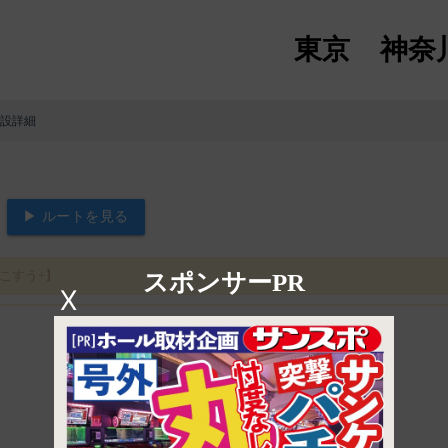
東京
神奈
施設詳細
▶ ルートを見る
こすう+】
スポンサーPR
X