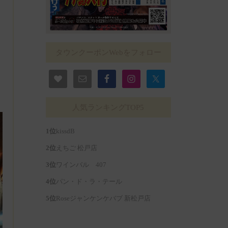
タウンクーポンWebをフォロー
人気ランキングTOP5
kissdB
えちご 松戸店
ワインバル 407
パン・ド・ラ・テール
Roseジャンケンケバブ 新松戸店