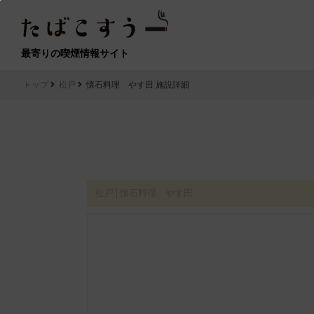
最寄りの喫煙情報サイト
トップ
松戸
懐石料理 やす田 施設詳細
松戸│懐石料理 やす田