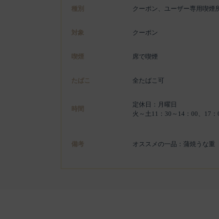
種別
クーポン、ユーザー専用喫煙
対象
クーポン
喫煙
席で喫煙
たばこ
全たばこ可
定休日：月曜日
時間
火～土11：30～14：00、17：0
備考
オススメの一品：蒲焼うな重