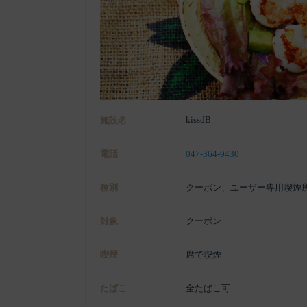
kissdB
施設名
電話
047-364-9430
種別
クーポン、ユーザー専用喫煙
対象
クーポン
喫煙
席で喫煙
たばこ
全たばこ可