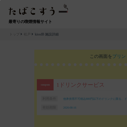
最寄りの喫煙情報サイト
トップ
松戸
kissdB 施設詳細
この画面を
プリン
1ドリンクサービス
利用条件
他券併用不可税込880円以下のドリンクに限る、
有効期限
2026-08-16