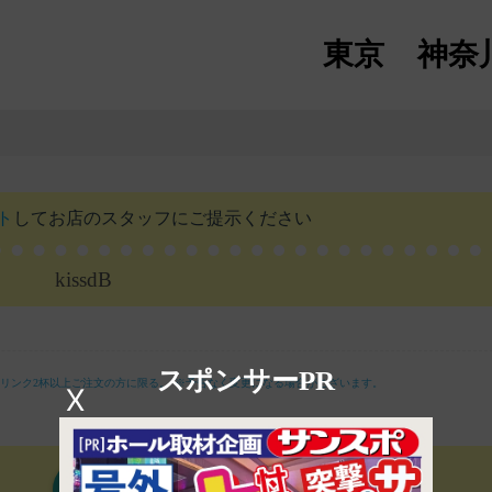
東京
神奈
ト
して
お店のスタッフにご提示ください
kissdB
スポンサーPR
ドリンク2杯以上ご注文の方に限る。
※予告なく変更になる場合がございます。
X