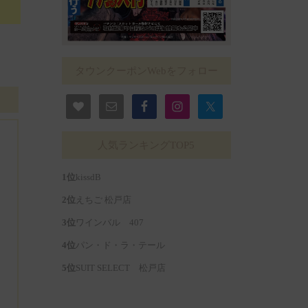
タウンクーポンWebをフォロー
人気ランキングTOP5
kissdB
えちご 松戸店
ワインバル 407
パン・ド・ラ・テール
SUIT SELECT 松戸店