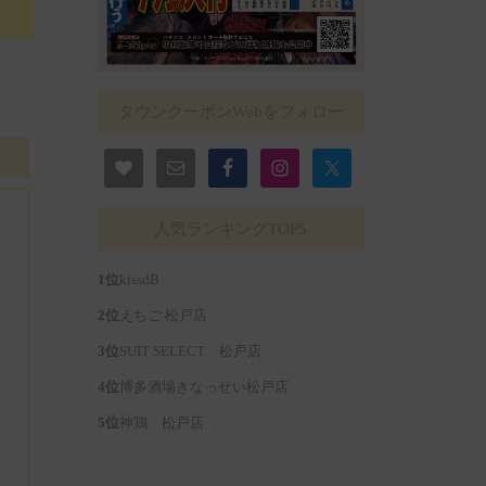
タウンクーポンWebをフォロー
人気ランキングTOP5
kissdB
えちご 松戸店
SUIT SELECT 松戸店
博多酒場きなっせい松戸店
神鶏 松戸店