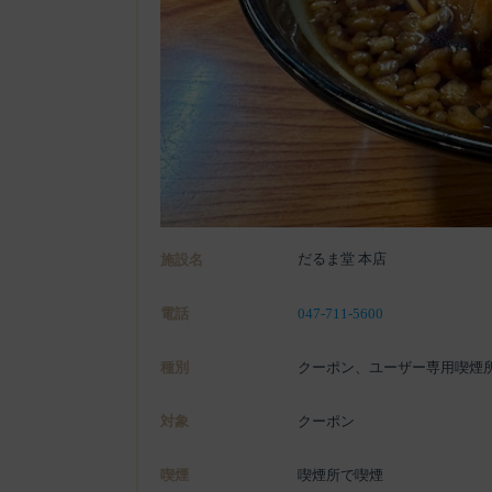
だるま堂 本店
施設名
電話
047-711-5600
種別
クーポン、ユーザー専用喫煙
対象
クーポン
喫煙
喫煙所で喫煙