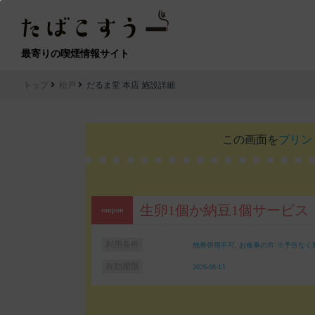
最寄りの喫煙情報サイト
トップ
松戸
だるま堂 本店 施設詳細
この画面を
プリン
生卵1個か納豆1個サービス
利用条件
他券併用不可, お食事の方
※予告なく
有効期限
2026-08-13