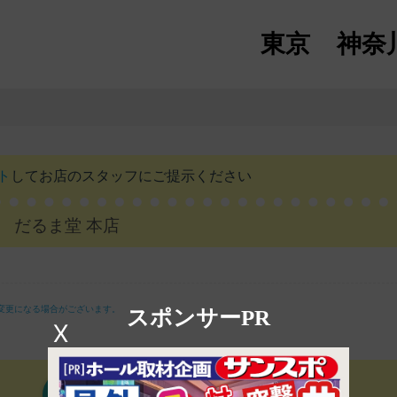
東京
神奈
ト
して
お店のスタッフにご提示ください
だるま堂 本店
変更になる場合がございます。
スポンサーPR
X