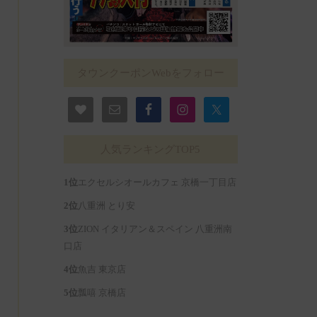
タウンクーポンWebをフォロー
人気ランキングTOP5
エクセルシオールカフェ 京橋一丁目店
八重洲 とり安
ZION イタリアン＆スペイン 八重洲南
口店
魚吉 東京店
瓢嘻 京橋店