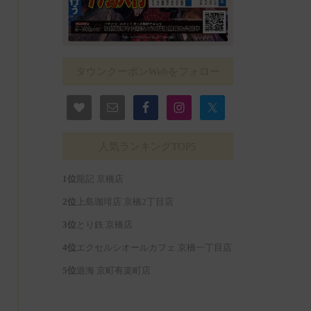
タウンクーポンWebをフォロー
人気ランキングTOP5
龍記 京橋店
上島珈琲店 京橋2丁目店
とり鉄 京橋店
エクセルシオールカフェ 京橋一丁目店
遊海 京町有楽町店